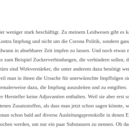
der weniger stark beschäftigt. Zu meinem Leidwesen gibt es
Kontra Impfung und nicht um die Corona Politik, sondern ga
dwann in absehbarer Zeit impfen zu lassen. Und noch etwas m
wie zum Beispiel Zuckerverbindungen, die verhindern sollen, 
tien sind Wirkverstärker, die unter anderem dazu benötigt w
weil man in ihnen die Ursache für unerwünschte Impffolgen s
rmalerweise dazu, die Impfung auszuleiten und zu entgiften.
 Hersteller keine Adjuvantien enthalten. Weil sie aber erst 
en Zusatzstoffen, als dass man jetzt schon sagen könnte, wi
 man schon bald auf diverse Ausleitungsprotokolle in denen E
hen werden, um nur ein paar Substanzen zu nennen. Ob das w