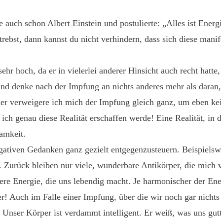
e auch schon Albert Einstein und postulierte: „Alles ist Ener
rebst, dann kannst du nicht verhindern, dass sich diese manife
ehr hoch, da er in vielerlei anderer Hinsicht auch recht hatt
nd denke nach der Impfung an nichts anderes mehr als daran,
r verweigere ich mich der Impfung gleich ganz, um eben kei
 ich genau diese Realität erschaffen werde! Eine Realität, in
amkeit.
gativen Gedanken ganz gezielt entgegenzusteuern. Beispielswe
t. Zurück bleiben nur viele, wunderbare Antikörper, die mich 
ere Energie, die uns lebendig macht. Je harmonischer der Ener
r! Auch im Falle einer Impfung, über die wir noch gar nicht
. Unser Körper ist verdammt intelligent. Er weiß, was uns gut