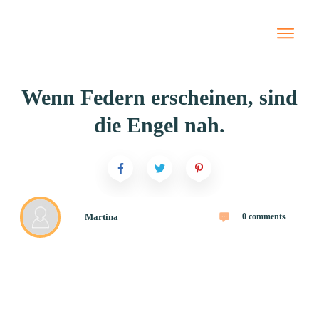
Starte hier
Newslet
Wenn Federn erscheinen, sind
Blog
die Engel nah.
Jin Shi
Naturhe
Tierhei
Termin
Martina
0
comments
Preise
Meine 
Bücher 
Onlin