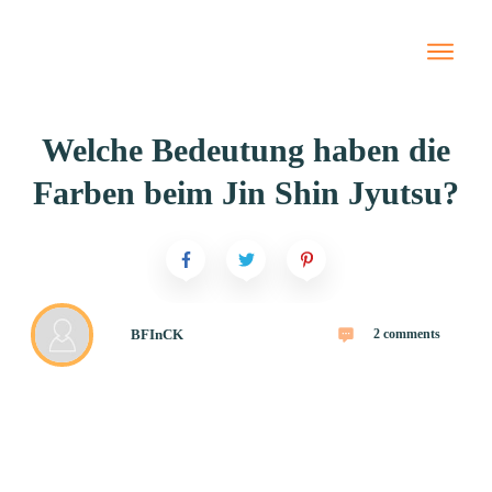
Starte hier
Newslet
Welche Bedeutung haben die
Blog
Farben beim Jin Shin Jyutsu?
Jin Shi
Naturhe
Tierhei
Termin
BFInCK
2
comments
Preise
Meine 
Bücher 
Onlin