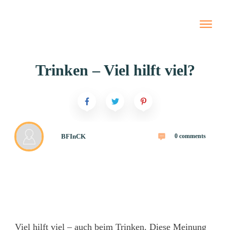
Starte hier
Newslet
Trinken – Viel hilft viel?
Blog
Jin Shi
Naturhe
Tierhei
BFInCK
0
comments
Termin
Preise
Meine 
Bücher 
Viel hilft viel – auch beim Trinken. Diese Meinung
Onlin