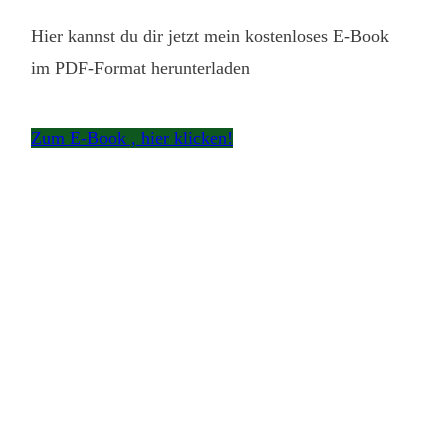
Online-Seminare/Workshop
Hier kannst du dir jetzt mein kostenloses E-Book
im PDF-Format herunterladen
Zum E-Book , hier klicken!