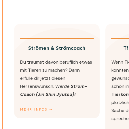
Strömen & Strömcoach
T
Du träumst davon beruflich etwas
Wenn Ti
mit Tieren zu machen? Dann
könnten!
erfülle dir jetzt diesen
gewünsch
Herzenswunsch. W
erde
Ström-
schon im
Coach (Jin Shin Jyutsu)!
Tierko
plötzlic
MEHR INFOS ➝
Sache de
spreche