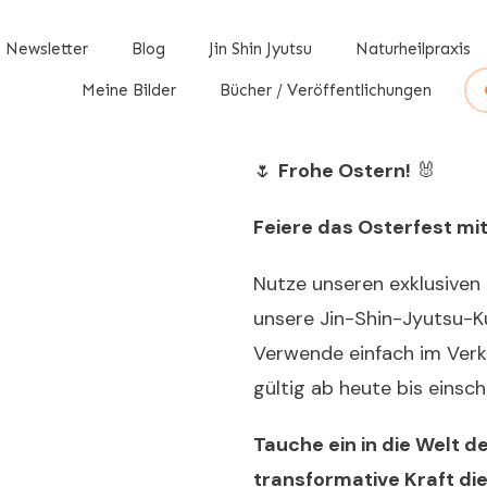
Newsletter
Blog
Jin Shin Jyutsu
Naturheilpraxis
Meine Bilder
Bücher / Veröffentlichungen
🌷
Frohe Ostern!
🐰
Feiere das Osterfest mi
Nutze unseren exklusiven 
unsere Jin-Shin-Jyutsu-K
Verwende einfach im Ver
gültig ab heute bis einschl
Tauche ein in die Welt 
transformative Kraft die