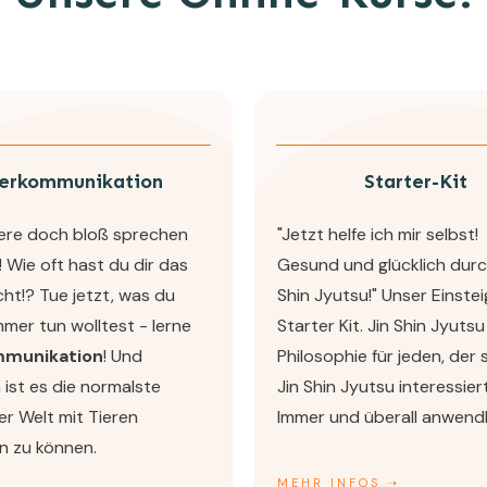
ierkommunikation
Starter-Kit
ere doch bloß sprechen
"Jetzt helfe ich mir selbst!
 Wie oft hast du dir das
Gesund und glücklich durc
t!? Tue jetzt, was du
Shin Jyutsu!" Unser Einstei
mer tun wolltest - lerne
Starter Kit. Jin Shin Jyuts
mmunikation
! Und
Philosophie für jeden, der s
h ist es die normalste
Jin Shin Jyutsu interessier
r Welt mit Tieren
Immer und überall anwend
n zu können.
MEHR INFOS ➝