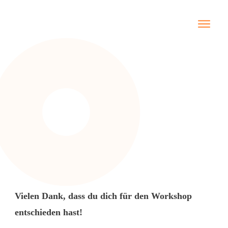
Starte hier
Newslet
Blog
Danke für deine Teilnahme
Jin Shi
Naturhe
Tierhei
Termin
Preise
Meine 
Vielen Dank, dass du dich für den Workshop
Bücher 
entschieden hast!
Onlin