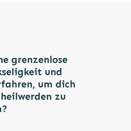
ine grenzenlose
kseligkeit und
rfahren, um dich
 heilwerden zu
n?