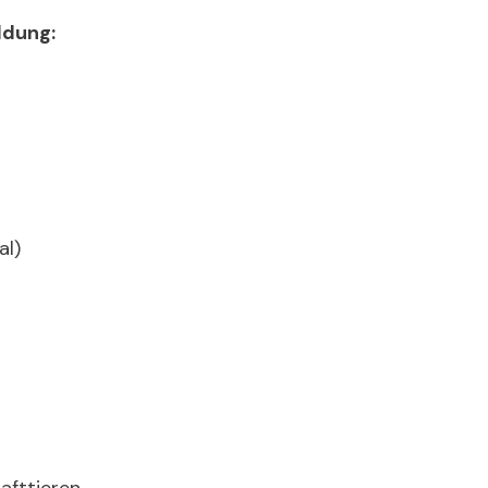
ldung:
al)